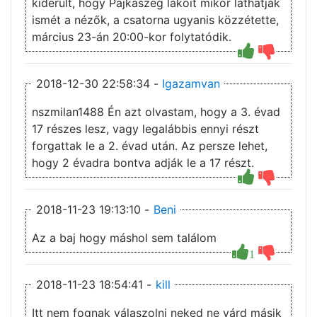
kiderült, hogy Pajkaszeg lakóit mikor láthatják
ismét a nézők, a csatorna ugyanis közzétette,
március 23-án 20:00-kor folytatódik.
2018-12-30 22:58:34 -
Igazamvan
nszmilan1488 Én azt olvastam, hogy a 3. évad
17 részes lesz, vagy legalábbis ennyi részt
forgattak le a 2. évad után. Az persze lehet,
hogy 2 évadra bontva adják le a 17 részt.
2018-11-23 19:13:10 -
Beni
Az a baj hogy máshol sem találom
1
2018-11-23 18:54:41 -
kill
Itt nem fognak válaszolni neked ne várd másik