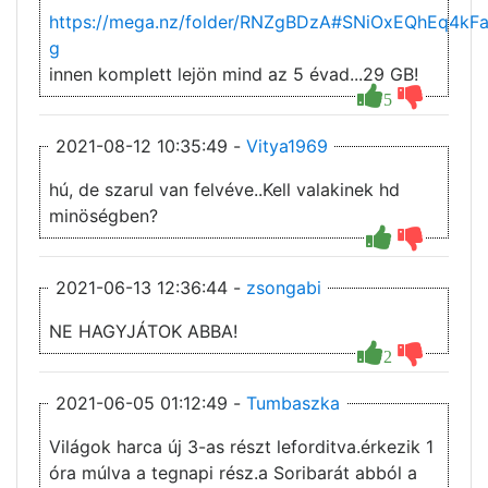
https://mega.nz/folder/RNZgBDzA#SNiOxEQhEq4k
g
innen komplett lejön mind az 5 évad...29 GB!
5
2021-08-12 10:35:49 -
Vitya1969
hú, de szarul van felvéve..Kell valakinek hd
minöségben?
2021-06-13 12:36:44 -
zsongabi
NE HAGYJÁTOK ABBA!
2
2021-06-05 01:12:49 -
Tumbaszka
Világok harca új 3-as részt leforditva.érkezik 1
óra múlva a tegnapi rész.a Soribarát abból a