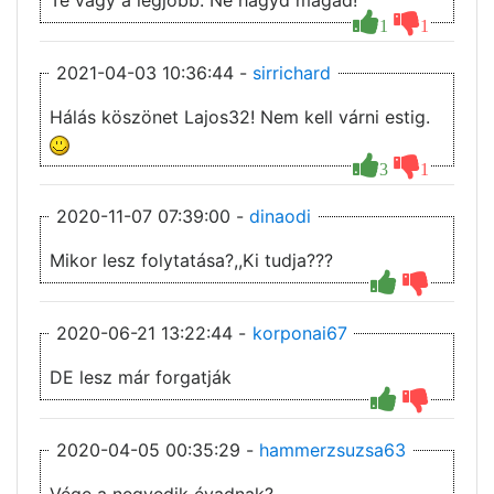
Te vagy a legjobb. Ne hagyd magad!
1
1
2021-04-03 10:36:44 -
sirrichard
Hálás köszönet Lajos32! Nem kell várni estig.
3
1
2020-11-07 07:39:00 -
dinaodi
Mikor lesz folytatása?,,Ki tudja???
2020-06-21 13:22:44 -
korponai67
DE lesz már forgatják
2020-04-05 00:35:29 -
hammerzsuzsa63