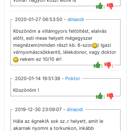
volna? nagyon kõszi elöre is
1
2020-01-27 06:53:50 -
dinaodi
Köszönöm a villámgyors feltöltést, elalvás
előtt, esti mese helyett mégegyszer
megnézem(minden részt kb. 6-szor
) Igazi
vérnyomáscsökkentő, lélekdonor, vagy doktor
nekem ez 10/10 ér!
5
1
2020-01-14 19:51:38 -
Poktor
Köszönöm !
1
2019-12-30 23:09:07 -
dinaodi
Hála az égnek!A sok sz..r helyett, amit le
akarnak nyomni a torkunkon, inkább