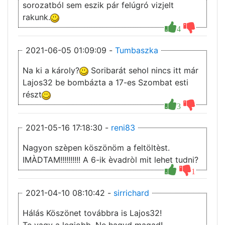
sorozatból sem eszik pár felúgró vizjelt
rakunk.
4
2021-06-05 01:09:09 -
Tumbaszka
Na ki a károly?
Soribarát sehol nincs itt már
Lajos32 be bombázta a 17-es Szombat esti
részt
3
2021-05-16 17:18:30 -
reni83
Nagyon szèpen köszönöm a feltöltèst.
IMÀDTAM!!!!!!!!!! A 6-ik èvadròl mit lehet tudni?
1
2021-04-10 08:10:42 -
sirrichard
Hálás Köszönet továbbra is Lajos32!