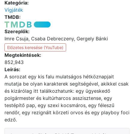
Kategória:
Vígjáték
TMDB:
Szereplők:
Imre Csuja, Csaba Debreczeny, Gergely Bánki
Előzetes keresése (YouTube)
Megtekintések:
852,943
Leírás:
A sorozat egy kis falu mulatságos hétköznapjait
mutatja be olyan karakterek segítségével, akikkel csak
és kizárólag itt találkozhatunk: egy ügyeskedő
polgármester és kultúrharcos asszisztense, egy
testépítő pap, egy szexi kocsmáros, egy féleszű
rendőr, egy rezignált körzeti orvos és egy playboy foci
edző.