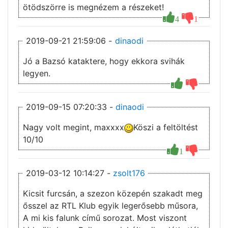
ötödszörre is megnézem a részeket!
4
1
2019-09-21 21:59:06 -
dinaodi
Jó a Bazsó kataktere, hogy ekkora svihák
legyen.
2019-09-15 07:20:33 -
dinaodi
Nagy volt megint, maxxxx
Köszi a feltöltést
10/10
1
2019-03-12 10:14:27 -
zsolt176
Kicsit furcsán, a szezon közepén szakadt meg
ősszel az RTL Klub egyik legerősebb műsora,
A mi kis falunk című sorozat. Most viszont