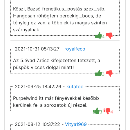
Köszi, Bazsó frenetikus...postás szex...stb.
Hangosan röhögtem percekig...bocs, de
tényleg ez van. a többiek is magas szinten
szárnyalnak.
4
2021-10-31 05:13:27 -
royalfeco
Az 5.évad 7.rész kifejezetten tetszett, a
püspök vicces dolgai miatt!
3
2021-09-25 18:42:26 -
kutatoo
Purpelwind itt már fényévekkel később
kerülnek fel a sorozatok új részei.
3
4
2021-08-12 10:37:22 -
Vitya1969