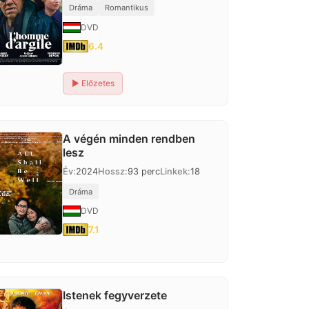
Dráma
Romantikus
DVD
6.4
▶
Előzetes
A végén minden rendben
lesz
Év:
2024
Hossz:
93 perc
Linkek:
18
Dráma
DVD
7.1
Istenek fegyverzete