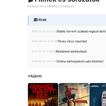
Fedezd fel a NetMozi kínálatát!
📰
Hírek
Diablo torrent szabad regisztráció
2025-10-10 17:14:33
Téves vírus riasztás!
2024-05-03 22:27:38
Reklámok blokkolása!
2021-01-10 11:38:01
Online tárhelyekről való letöltés!
2019-05-27 14:01:36
NetMozi feltöltési rangrendszer!
2018-10-13 14:47:48
⭐
Ajánló