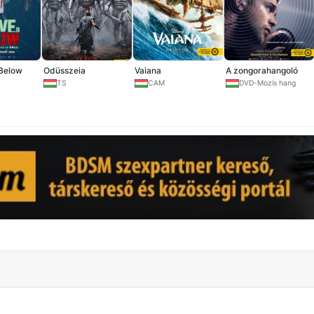
Below
Odüsszeia
Vaiana
A zongorahangoló
TS
CAM
DVD-Mozis hang