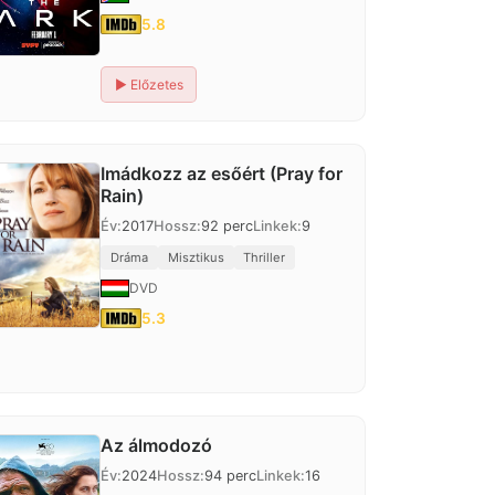
5.8
▶
Előzetes
Imádkozz az esőért (Pray for
Rain)
Év:
2017
Hossz:
92 perc
Linkek:
9
Dráma
Misztikus
Thriller
DVD
5.3
Az álmodozó
Év:
2024
Hossz:
94 perc
Linkek:
16