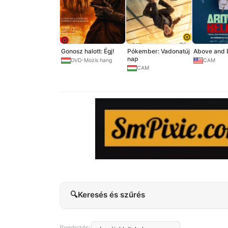
Gonosz halott: Égj!
Pókember: Vadonatúj
Above and 
nap
DVD-Mozis hang
CAM
CAM
🔍
Keresés és szűrés
Rendezés: