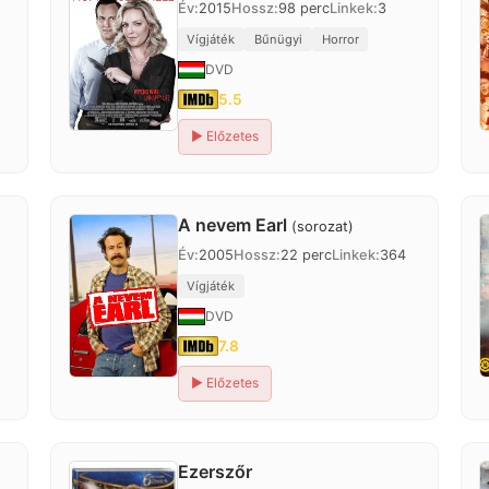
Év:
2015
Hossz:
98 perc
Linkek:
3
Vígjáték
Bűnügyi
Horror
DVD
5.5
▶
Előzetes
A nevem Earl
(sorozat)
Év:
2005
Hossz:
22 perc
Linkek:
364
Vígjáték
DVD
7.8
▶
Előzetes
Ezerszőr