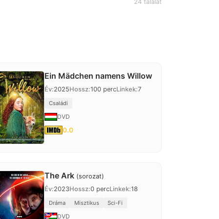
24 találat
Ein Mädchen namens Willow
Év:
2025
Hossz:
100 perc
Linkek:
7
Családi
DVD
0.0
The Ark
(sorozat)
Év:
2023
Hossz:
0 perc
Linkek:
18
Dráma
Misztikus
Sci-Fi
DVD