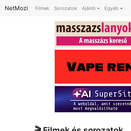
NetMozi
Filmek
Sorozatok
Ajánló
Egyéb
🎬
Filmek és sorozatok