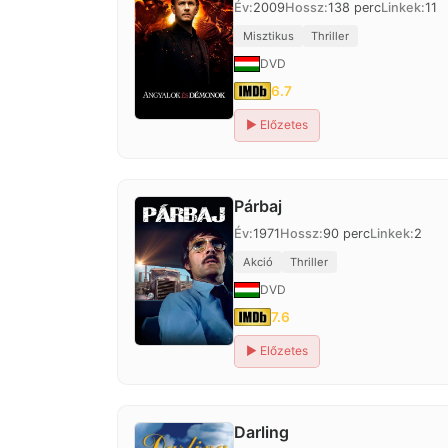
Év:
2009
Hossz:
138 perc
Linkek:
11
Misztikus
Thriller
DVD
6.7
▶
Előzetes
Párbaj
Év:
1971
Hossz:
90 perc
Linkek:
2
Akció
Thriller
DVD
7.6
▶
Előzetes
Darling