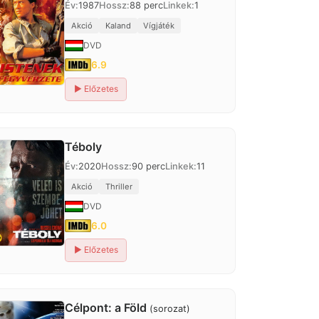
Év:
1987
Hossz:
88 perc
Linkek:
1
Akció
Kaland
Vígjáték
DVD
6.9
▶
Előzetes
Téboly
Év:
2020
Hossz:
90 perc
Linkek:
11
Akció
Thriller
DVD
6.0
▶
Előzetes
Célpont: a Föld
(sorozat)