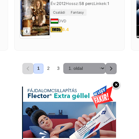
Év:
2012
Hossz:
58 perc
Linkek:
1
Családi
Fantasy
DVD
6.4
1
2
3
×