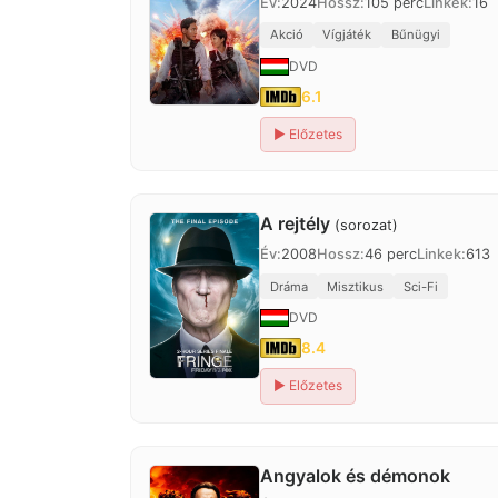
Év:
2024
Hossz:
105 perc
Linkek:
16
Akció
Vígjáték
Bűnügyi
DVD
6.1
▶
Előzetes
A rejtély
(sorozat)
Év:
2008
Hossz:
46 perc
Linkek:
613
Dráma
Misztikus
Sci-Fi
DVD
8.4
▶
Előzetes
Angyalok és démonok