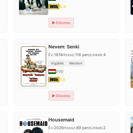
5.4
▶
Előzetes
Nevem: Senki
Év:
1974
Hossz:
116 perc
Linkek:
4
Vígjáték
Western
DVD
7.3
▶
Előzetes
Housemaid
Év:
2026
Hossz:
89 perc
Linkek:
2