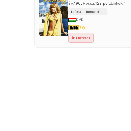
Év:
1965
Hossz:
128 perc
Linkek:
1
Dráma
Romantikus
DVD
7.0
▶
Előzetes