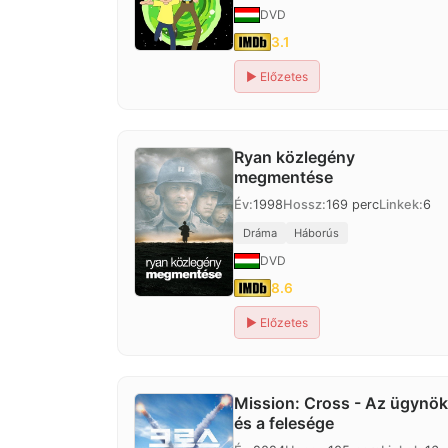
DVD
3.1
▶
Előzetes
Ryan közlegény
megmentése
Év:
1998
Hossz:
169 perc
Linkek:
6
Dráma
Háborús
DVD
8.6
▶
Előzetes
Mission: Cross - Az ügynök
és a felesége