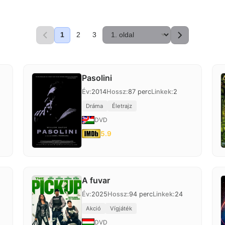
1
2
3
Pasolini
Év:
2014
Hossz:
87 perc
Linkek:
2
Dráma
Életrajz
DVD
5.9
A fuvar
Év:
2025
Hossz:
94 perc
Linkek:
24
Akció
Vígjáték
DVD