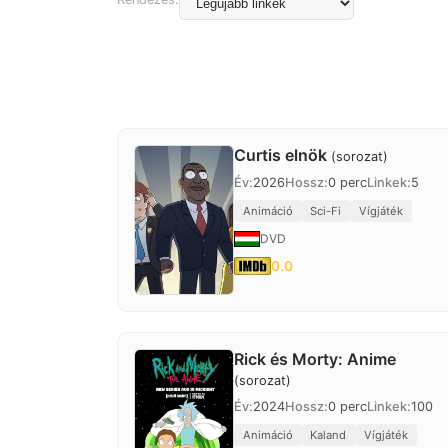
Curtis elnök
(sorozat)
Év:
2026
Hossz:
0 perc
Linkek:
5
Animáció
Sci-Fi
Vígjáték
DVD
0.0
Rick és Morty: Anime
(sorozat)
Év:
2024
Hossz:
0 perc
Linkek:
100
Animáció
Kaland
Vígjáték