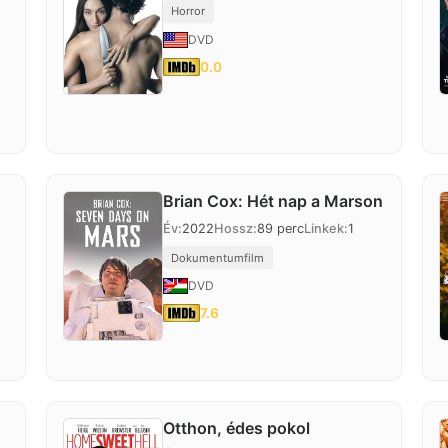
Horror
DVD
0.0
Brian Cox: Hét nap a Marson
Év:
2022
Hossz:
89 perc
Linkek:
1
Dokumentumfilm
DVD
7.6
Otthon, édes pokol