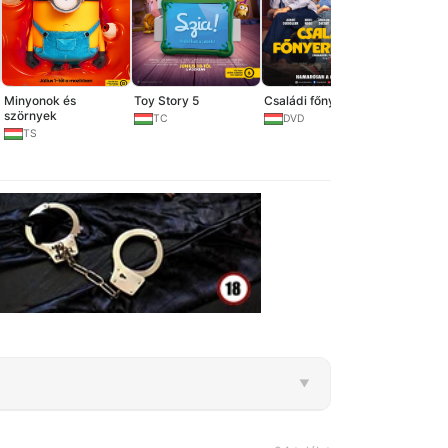
Minyonok és
Toy Story 5
Családi főnyeremény
Szürke z
szörnyek
TC
DVD
DVD-M
TS
▼