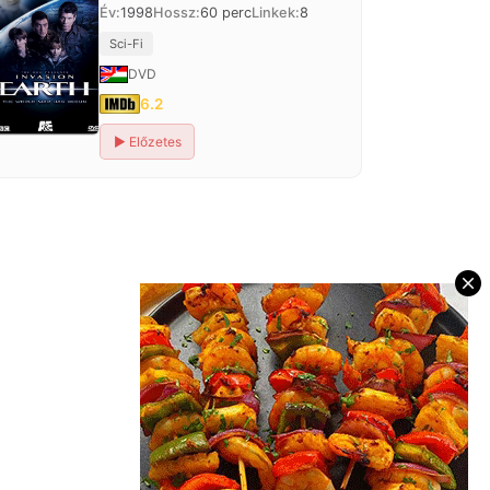
Év:
1998
Hossz:
60 perc
Linkek:
8
Sci-Fi
DVD
6.2
▶
Előzetes