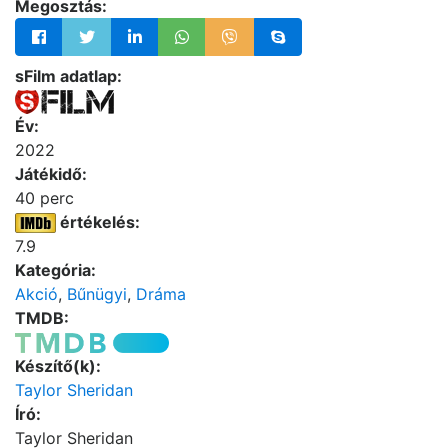
Megosztás:
sFilm adatlap:
Év:
2022
Játékidő:
40 perc
értékelés:
7.9
Kategória:
Akció
,
Bűnügyi
,
Dráma
TMDB:
Készítő(k):
Taylor Sheridan
Író:
Taylor Sheridan