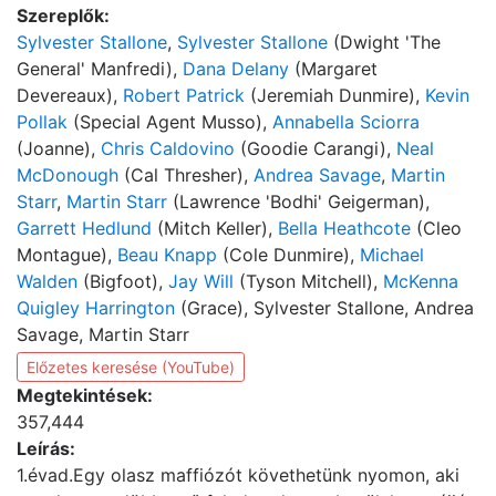
Szereplők:
Sylvester Stallone
,
Sylvester Stallone
(Dwight 'The
General' Manfredi),
Dana Delany
(Margaret
Devereaux),
Robert Patrick
(Jeremiah Dunmire),
Kevin
Pollak
(Special Agent Musso),
Annabella Sciorra
(Joanne),
Chris Caldovino
(Goodie Carangi),
Neal
McDonough
(Cal Thresher),
Andrea Savage
,
Martin
Starr
,
Martin Starr
(Lawrence 'Bodhi' Geigerman),
Garrett Hedlund
(Mitch Keller),
Bella Heathcote
(Cleo
Montague),
Beau Knapp
(Cole Dunmire),
Michael
Walden
(Bigfoot),
Jay Will
(Tyson Mitchell),
McKenna
Quigley Harrington
(Grace), Sylvester Stallone, Andrea
Savage, Martin Starr
Előzetes keresése (YouTube)
Megtekintések:
357,444
Leírás:
1.évad.Egy olasz maffiózót követhetünk nyomon, aki