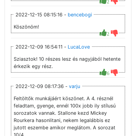
2
2022-12-15 08:15:16 -
bencebogi
Köszönöm!
2
2022-12-09 16:54:11 -
LucaLove
Sziasztok! 10 részes lesz és nagyjából hetente
érkezik egy rész.
6
2022-12-09 08:17:36 -
varju
Feltöltők munkájáért köszönet. A 4. résznél
feladtam, gyenge, ennél 100x jobb ily stílusú
sorozatok vannak. Stallone kezd Mickey
Rourkera hasonlitani, nekem legalábbis ez
jutott eszembe amikor meglátom. A sorozat
10/4.