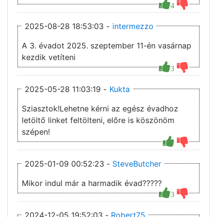
4
2025-08-28 18:53:03 -
intermezzo
A 3. évadot 2025. szeptember 11-én vasárnap
kezdik vetíteni
3
2025-05-28 11:03:19 -
Kukta
Sziasztok!Lehetne kérni az egész évadhoz
letöltő linket feltölteni, előre is köszönöm
szépen!
2025-01-09 00:52:23 -
SteveButcher
Mikor indul már a harmadik évad?????
3
2024-12-05 19:52:03 -
Robert75