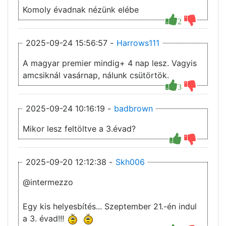
Komoly évadnak nézünk elébe
2
2025-09-24 15:56:57 -
Harrows111
A magyar premier mindig+ 4 nap lesz. Vagyis
amcsiknál vasárnap, nálunk csütörtök.
3
2025-09-24 10:16:19 -
badbrown
Mikor lesz feltöltve a 3.évad?
2025-09-20 12:12:38 -
Skh006
@intermezzo
Egy kis helyesbítés... Szeptember 21.-én indul
a 3. évad!!!