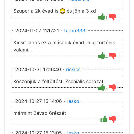
Szuper a 2k évad is
és jön a 3 xd
1
2024-11-07 11:17:21 -
turbo333
Kicsit lapos ez a második évad...alig történik
valami...
4
2024-10-31 17:16:40 -
ricsicsi
Köszönjük a feltöltést. Zseniális sorozat.
3
2024-10-27 15:14:06 -
lesko
mármint 2évad 6részét
2024-10-27 15:13:05 -
lesko