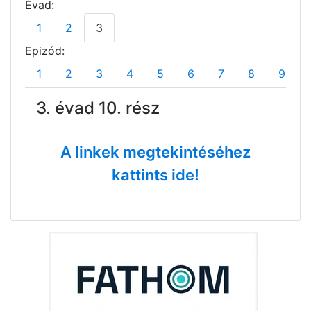
Évad:
1
2
3
Epizód:
1
2
3
4
5
6
7
8
9
3. évad 10. rész
A linkek megtekintéséhez
kattints ide!