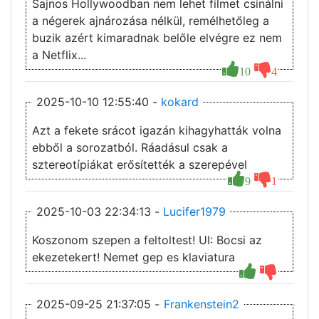
Sajnos Hollywoodban nem lehet filmet csinálni
a négerek ajnározása nélkül, remélhetőleg a
buzik azért kimaradnak belőle elvégre ez nem
a Netflix...
10
4
2025-10-10 12:55:40 -
kokard
Azt a fekete srácot igazán kihagyhatták volna
ebből a sorozatból. Ráadásul csak a
sztereotípiákat erősítették a szerepével
9
1
2025-10-03 22:34:13 -
Lucifer1979
Koszonom szepen a feltoltest! UI: Bocsi az
ekezetekert! Nemet gep es klaviatura
2025-09-25 21:37:05 -
Frankenstein2