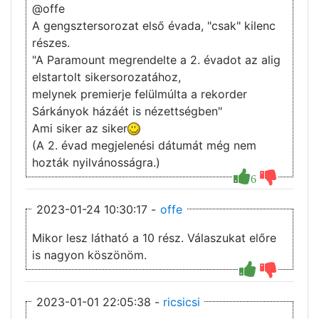
@offe
A gengsztersorozat első évada, "csak" kilenc
részes.
"A Paramount megrendelte a 2. évadot az alig
elstartolt sikersorozatához,
melynek premierje felülmúlta a rekorder
Sárkányok házáét is nézettségben"
Ami siker az siker
(A 2. évad megjelenési dátumát még nem
hozták nyilvánosságra.)
6
2023-01-24 10:30:17 -
offe
Mikor lesz látható a 10 rész. Válaszukat előre
is nagyon köszönöm.
2023-01-01 22:05:38 -
ricsicsi