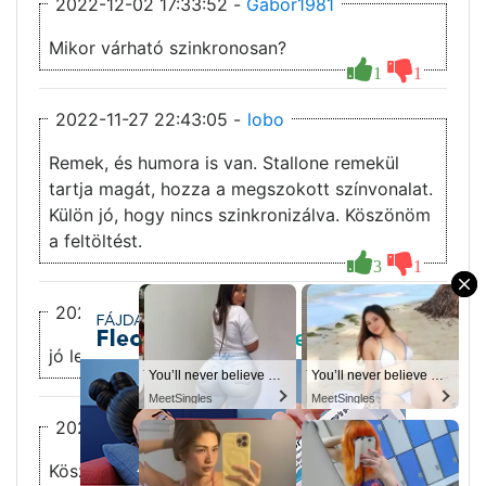
2022-12-02 17:33:52 -
Gabor1981
Mikor várható szinkronosan?
1
1
2022-11-27 22:43:05 -
lobo
Remek, és humora is van. Stallone remekül
tartja magát, hozza a megszokott színvonalat.
Külön jó, hogy nincs szinkronizálva. Köszönöm
a feltöltést.
3
1
×
2022-11-20 20:14:30 -
havelszky
jó lesz ez
You’ll never believe why I moved to… Columbus
You’ll never believe why I moved to… Columbus
You’ll never believe why I moved to… Columbus
You’ll never believe why I moved to… Columbus
2
MeetSingles
MeetSingles
MeetSingles
MeetSingles
2022-11-17 00:16:02 -
deusvult
Köszönöm a feltöltést !