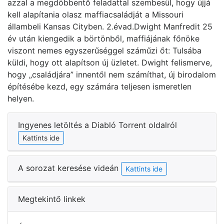
azzal a megdöbbentő feladattal szembesül, hogy újjá
kell alapítania olasz maffiacsaládját a Missouri
állambeli Kansas Cityben. 2.évad.Dwight Manfredit 25
év után kiengedik a börtönből, maffiájának főnöke
viszont nemes egyszerűséggel száműzi őt: Tulsába
küldi, hogy ott alapítson új üzletet. Dwight felismerve,
hogy „családjára” innentől nem számíthat, új birodalom
építésébe kezd, egy számára teljesen ismeretlen
helyen.
Ingyenes letöltés a Diabló Torrent oldalról
Kattints ide
A sorozat keresése videán
Kattints ide
Megtekintő linkek