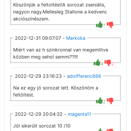
Köszönjük a feltoltést!A sorozat zseniális,
nagyon nagy.Mellesleg Stallone a kedvenc
akciószínészem.
7
2022-12-31 09:07:07 -
Markoka
Miért van az h szinkronnal van megemlitve
közben meg sehol semmi??!!!
4
2
2022-12-29 23:16:23 -
adolfferenc666
Na ez egy jó sorozat lett. Köszönöm a
feltöltést.
2
2022-12-29 20:04:32 -
magenta11
Jól sikerült sorozat 10 /10