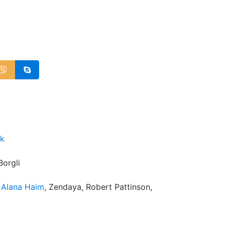
ék
Borgli
,
Alana Haim
, Zendaya, Robert Pattinson,