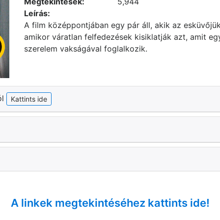
Megtekintések:
5,944
Leírás:
A film középpontjában egy pár áll, akik az esküvőj
amikor váratlan felfedezések kisiklatják azt, amit eg
szerelem vakságával foglalkozik.
ól
Kattints ide
A linkek megtekintéséhez kattints ide!