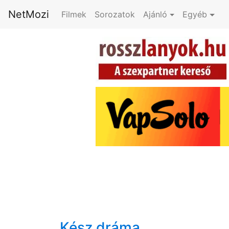
NetMozi
Filmek
Sorozatok
Ajánló
Egyéb
Kész dráma