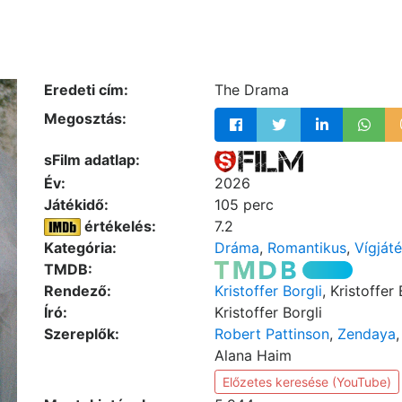
Eredeti cím:
The Drama
Megosztás:
sFilm adatlap:
Év:
2026
Játékidő:
105 perc
értékelés:
7.2
Kategória:
Dráma
,
Romantikus
,
Vígját
TMDB:
Rendező:
Kristoffer Borgli
, Kristoffer 
Író:
Kristoffer Borgli
Szereplők:
Robert Pattinson
,
Zendaya
Alana Haim
Előzetes keresése (YouTube)